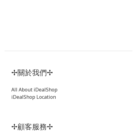
✢關於我們✢
All About iDealShop
iDealShop Location
✢顧客服務✢