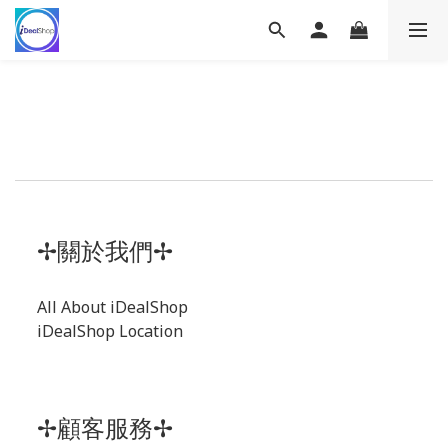
✢關於我們✢
All About iDealShop
iDealShop Location
✢顧客服務✢